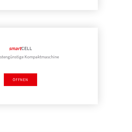
smart
CELL
ostengünstige Kompaktmaschine
ÖFFNEN