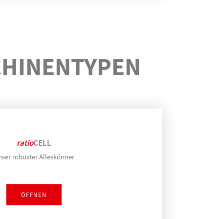
HINEN­TYPEN
ratio
CELL
ser robuster Alleskönner
ÖFFNEN