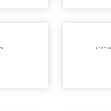
en
Unsere k